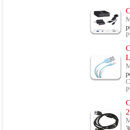
M
p
P
M
p
C
P
M
3