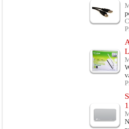
M
p
C
P
M
W
v
P
1
M
N