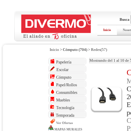
Busca
Inicio
Nosot
Inicio >
Cómputo (704)
> Redes(57)
Mostrando del 1 al 10 de 
Papelería
Escolar
Cómputo
M
Papel/Rollos
C
Consumibles
2
Muebles
E
Tecnología
p
Temporada
C
Ver Ofertas
P
MAPAS MURALES