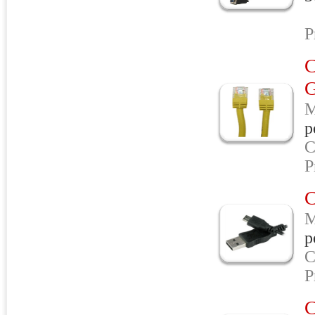
I
P
C
M
p
C
P
M
p
C
P
C