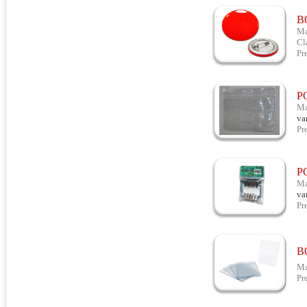
B
Ma
Cl
Pr
P
Ma
va
Pr
P
Ma
va
Pr
B
Ma
Pr