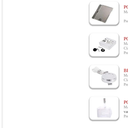
P
Ma
Id
Pr
P
Ma
Cl
Pr
B
Ma
Cl
Pr
P
Ma
va
Pr