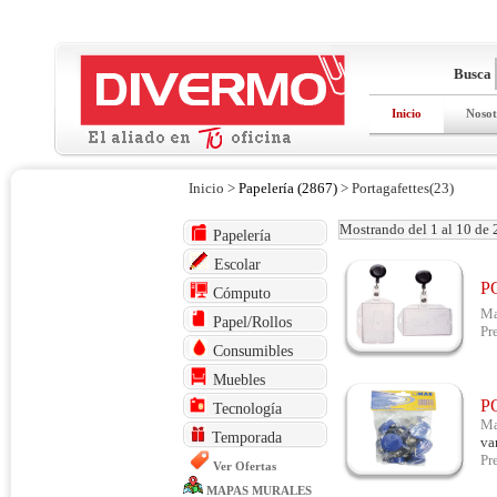
Busca
Inicio
Nosot
Inicio >
Papelería (2867)
> Portagafettes(23)
Mostrando del 1 al 10 de 
Papelería
Escolar
P
Cómputo
Ma
Papel/Rollos
Pr
Consumibles
Muebles
P
Tecnología
Ma
Temporada
va
Pr
Ver Ofertas
MAPAS MURALES