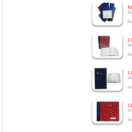
R
Ma
Id
Pr
L
Ma
Id
Pr
L
Ma
Id
Pr
L
Ma
Id
Pr