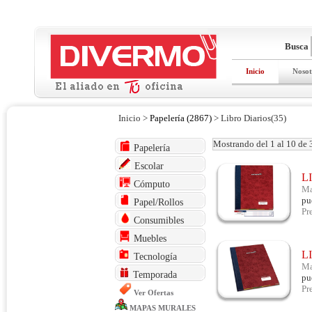
Busca
Inicio
Nosot
Inicio >
Papelería (2867)
> Libro Diarios(35)
Mostrando del 1 al 10 de 
Papelería
Escolar
L
Cómputo
Ma
pu
Papel/Rollos
Pr
Consumibles
Muebles
L
Tecnología
Ma
Temporada
pu
Pr
Ver Ofertas
MAPAS MURALES