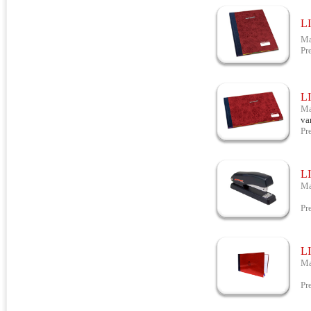
L
Ma
Pr
L
Ma
va
Pr
L
Ma
Id
Pr
L
Ma
Id
Pr