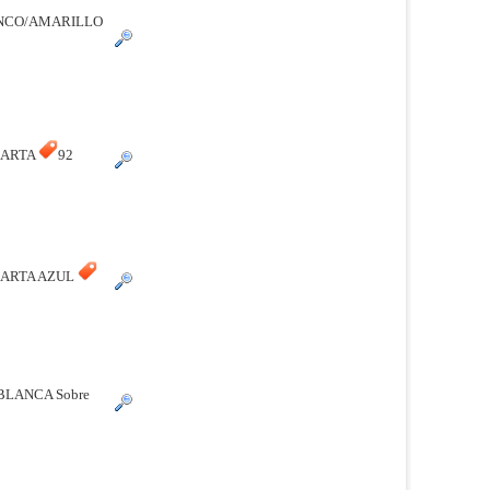
ANCO/AMARILLO
065398
 CARTA
92
 CARTA AZUL
.BLANCA Sobre