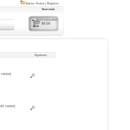
|
Iniciar Sesion
Registro
Bienvenido
PreCotización
$0.00
Siguiente
 variar)
de variar)