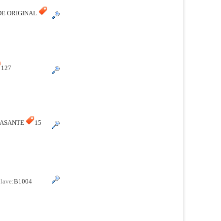
DE ORIGINAL
127
Id:1064741
 PASANTE
15
lave:
B1004