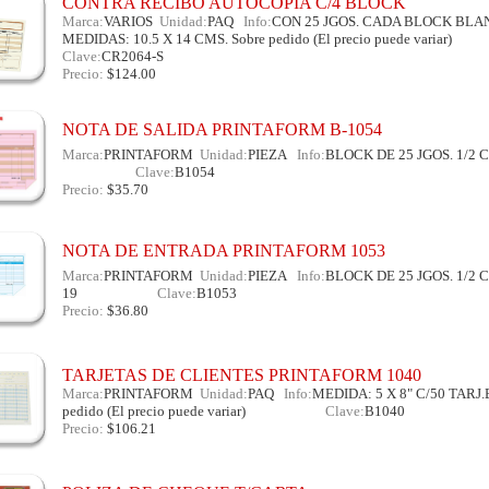
CONTRA RECIBO AUTOCOPIA C/4 BLOCK
Marca:
VARIOS
Unidad:
PAQ
Info:
CON 25 JGOS. CADA BLOCK BL
MEDIDAS: 10.5 X 14 CMS. Sobre pedido (El precio puede variar)
Id:1
Clave:
CR2064-S
Precio:
$124.00
NOTA DE SALIDA PRINTAFORM B-1054
Marca:
PRINTAFORM
Unidad:
PIEZA
Info:
BLOCK DE 25 JGOS. 1/2
Id:1064745
Clave:
B1054
Precio:
$35.70
NOTA DE ENTRADA PRINTAFORM 1053
Marca:
PRINTAFORM
Unidad:
PIEZA
Info:
BLOCK DE 25 JGOS. 1/2
19
Id:1064744
Clave:
B1053
Precio:
$36.80
TARJETAS DE CLIENTES PRINTAFORM 1040
Marca:
PRINTAFORM
Unidad:
PAQ
Info:
MEDIDA: 5 X 8" C/50 TARJ
pedido (El precio puede variar)
Id:1064743
Clave:
B1040
Precio:
$106.21