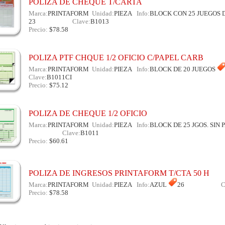
POLIZA DE CHEQUE T/CARTA
Marca:
PRINTAFORM
Unidad:
PIEZA
Info:
BLOCK CON 25 JUEGOS 
23
Id:1064742
Clave:
B1013
Precio:
$78.58
POLIZA PTF CHQUE 1/2 OFICIO C/PAPEL CARB
Marca:
PRINTAFORM
Unidad:
PIEZA
Info:
BLOCK DE 20 JUEGOS
Clave:
B1011CI
Precio:
$75.12
POLIZA DE CHEQUE 1/2 OFICIO
Marca:
PRINTAFORM
Unidad:
PIEZA
Info:
BLOCK DE 25 JGOS. SIN
Id:1064740
Clave:
B1011
Precio:
$60.61
POLIZA DE INGRESOS PRINTAFORM T/CTA 50 H
Marca:
PRINTAFORM
Unidad:
PIEZA
Info:
AZUL
26
Id:1064739
C
Precio:
$78.58